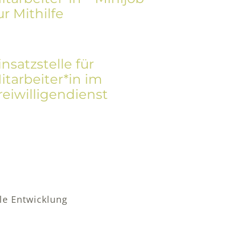
ur Mithilfe
insatzstelle für
itarbeiter*in im
reiwilligendienst
lle Entwicklung