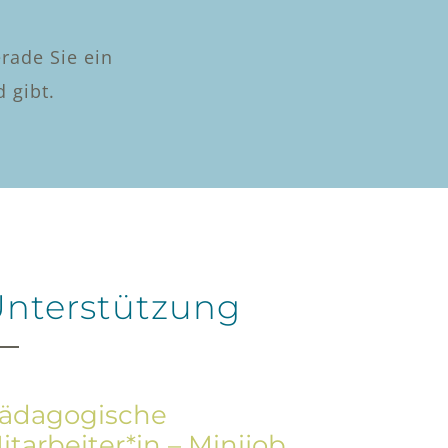
erade Sie ein
 gibt.
nterstützung
ädagogische
itarbeiter*in – Minijob