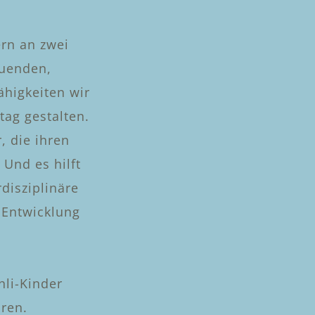
ern an zwei
euenden,
higkeiten wir
ag gestalten.
, die ihren
 Und es hilft
rdisziplinäre
 Entwicklung
hli-Kinder
ren.