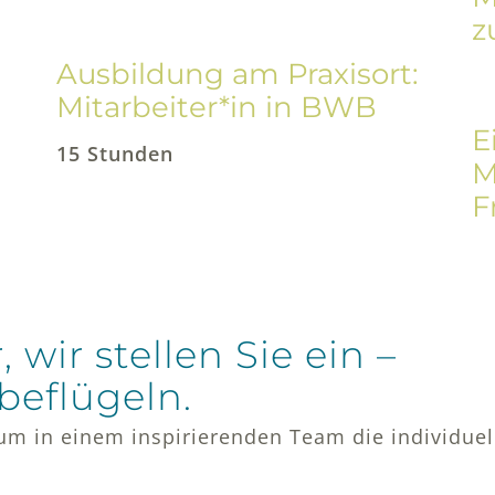
z
Ausbildung am Praxisort:
Mitarbeiter*in in BWB
E
15 Stunden
M
F
, wir stellen Sie ein –
beflügeln.
 um in einem inspirierenden Team die individue