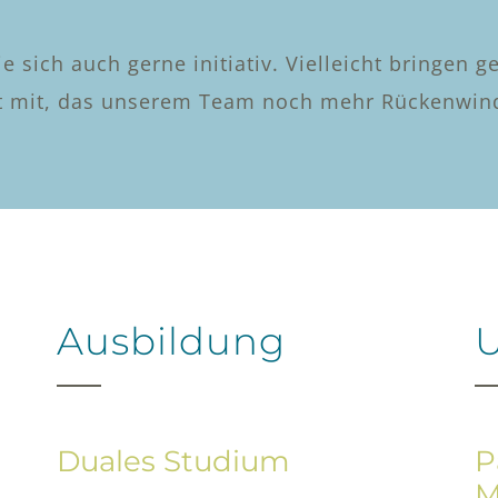
 sich auch gerne initiativ. Vielleicht bringen g
t mit, das unserem Team noch mehr Rückenwind
Ausbildung
U
Duales Studium
P
M