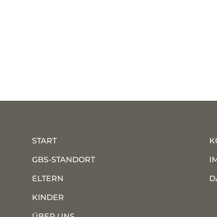
START
K
GBS-STANDORT
I
ELTERN
D
KINDER
ÜBER UNS