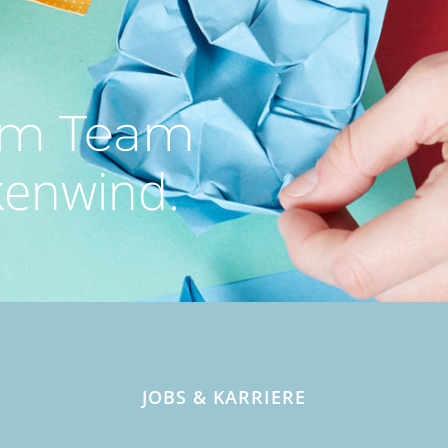
 im Team
kenwind.
JOBS & KARRIERE